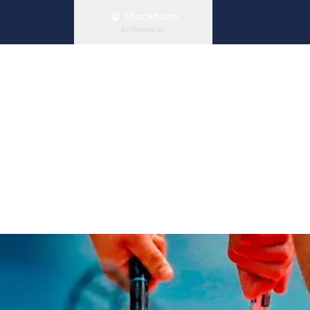
Stockholm
Byt förbund här
ny tävlingskla