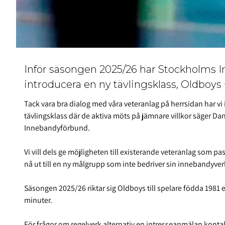
Inför säsongen 2025/26 har Stockholms I
introducera en ny tävlingsklass, Oldboys 
Tack vara bra dialog med våra veteranlag på herrsidan har vi 
tävlingsklass där de aktiva möts på jämnare villkor säger D
Innebandyförbund.
Vi vill dels ge möjligheten till existerande veteranlag som p
nå ut till en ny målgrupp som inte bedriver sin innebandyverk
Säsongen 2025/26 riktar sig Oldboys till spelare födda 1981 e
minuter.
För frågor om regelverk alternativ en intresseanmälan kon