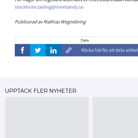
stockholm.tavling@innebandy.se
Publicerad av Mathias Wegnebring
Dela
Klicka här för att dela artike
UPPTÄCK FLER NYHETER