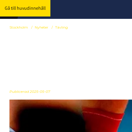
Gå till huvudinnehåll
Stockholm
/
Nyheter
/
Tävling
Oldboys +45 
2025/26
Publicerad
2025-05-07