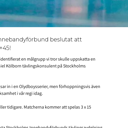
nnebandyförbund beslutat att
+45!
identifierat en målgrupp vi tror skulle uppskatta en
aniel Kölborn tävlingskonsulent på Stockholms
assar in i en Olydboysserier, men förhoppningsvis även
samhet i vår regi idag.
ller tidigare. Matcherna kommer att spelas 3 x 15
takta Stockholms Innebandyförbunds tävlingsavdelning