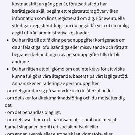
kostnadsfritt en gång per år, förutsatt att du har
berättigade skäl, begära ett registerutdrag över vilken
information som finns registrerad om dig. För eventuella
ytterligare registerutdrag som du begär får vi ta ut en rimlig
avgift utifrån administrativa kostnader.
Du har rätt till att få dina personuppgifter korrigerade om
de är felaktiga, ofullständiga eller missvisande och rätt att
begränsa behandlingen av personuppgifter tills de blir
ändrade.
Du har rätten att bli glömd om det inte krävs för att vi ska
kunna fullgöra våra åtagande, baseras på vårt lagliga stöd.
Annars sker en radering av personuppgifter;
- om det grundar sig på samtycke och du återkallar det
- om det sker för direktmarknadsföring och du motsätter dig
det,
- om det behandlas olagligt,
- om det avser barn och har insamlats i samband med att
barnet skapar en profil i ett socialt nätverk eller
- om annan svensk eller europeisk lag, domstols- eller