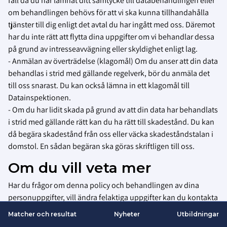
fall då du har lämnat ditt samtycke till databehandlingen eller
om behandlingen behövs för att vi ska kunna tillhandahålla
tjänster till dig enligt det avtal du har ingått med oss. Däremot
har du inte rätt att flytta dina uppgifter om vi behandlar dessa
på grund av intresseavvägning eller skyldighet enligt lag.
- Anmälan av överträdelse (klagomål) Om du anser att din data
behandlas i strid med gällande regelverk, bör du anmäla det
till oss snarast. Du kan också lämna in ett klagomål till
Datainspektionen.
- Om du har lidit skada på grund av att din data har behandlats
i strid med gällande rätt kan du ha rätt till skadestånd. Du kan
då begära skadestånd från oss eller väcka skadeståndstalan i
domstol. En sådan begäran ska göras skriftligen till oss.
Om du vill veta mer
Har du frågor om denna policy och behandlingen av dina
personuppgifter, vill ändra felaktiga uppgifter kan du kontakta
kundtjanst@innebandy.se
eller 08-5142 7400.
Matcher och resultat
Nyheter
Utbildningar
Smartsvar AI