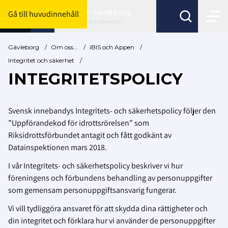
Gävleborg
Gå till huvudinnehåll
Byt förbund här
Gävleborg
/
Om oss...
/
iBIS och Appen
/
Integritet och säkerhet
/
INTEGRITETSPOLICY
Svensk innebandys Integritets- och säkerhetspolicy följer den
”Uppförandekod för idrottsrörelsen” som
Riksidrottsförbundet antagit och fått godkänt av
Datainspektionen mars 2018.
I vår Integritets- och säkerhetspolicy beskriver vi hur
föreningens och förbundens behandling av personuppgifter
som gemensam personuppgiftsansvarig fungerar.
Vi vill tydliggöra ansvaret för att skydda dina rättigheter och
din integritet och förklara hur vi använder de personuppgifter