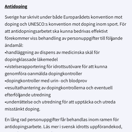
Antidoping
Sverige har skrivit under både Europarådets konvention mot
doping och UNESCO:s konvention mot doping inom sport. För
att antidopningsarbetet ska kunna bedrivas effektivt
förekommer viss behandling av personuppgifter till följande
ändamål:
•handläggning av dispens av medicinska skäl för
dopingklassade läkemedel
•vistelserapportering för idrottsutövare för att kunna
genomföra oanmälda dopingkontroller
•dopingkontroller med urin- och blodprov
•resultathantering av dopingkontrollerna och eventuell
efterföljande utredning
•underrättelse och utredning för att upptäcka och utreda
misstänkt doping.
En lång rad personuppgifter får behandlas inom ramen för
antidopingsarbete. Läs mer i svensk idrotts uppförandekod,