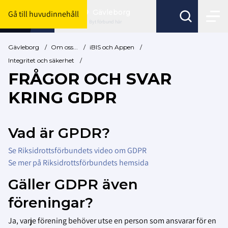
Gävleborg
Gå till huvudinnehåll
Byt förbund här
Gävleborg
/
Om oss...
/
iBIS och Appen
/
Integritet och säkerhet
/
FRÅGOR OCH SVAR
KRING GDPR
Vad är GPDR?
Se Riksidrottsförbundets video om GDPR
Se mer på Riksidrottsförbundets hemsida
Gäller GDPR även
föreningar?
Ja, varje förening behöver utse en person som ansvarar för en