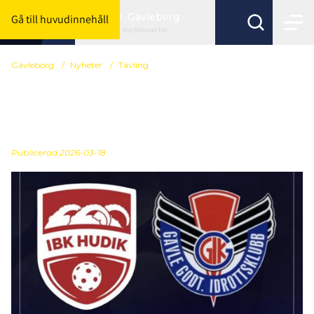
Gävleborg
Gå till huvudinnehåll
Byt förbund här
Gävleborg
/
Nyheter
/
Tävling
Två Gävleborgslag till
Allsvenskt kval
Publicerad
2026-03-18