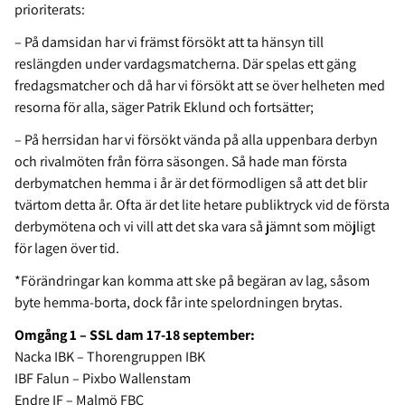
prioriterats:
– På damsidan har vi främst försökt att ta hänsyn till
reslängden under vardagsmatcherna. Där spelas ett gäng
fredagsmatcher och då har vi försökt att se över helheten med
resorna för alla, säger Patrik Eklund och fortsätter;
– På herrsidan har vi försökt vända på alla uppenbara derbyn
och rivalmöten från förra säsongen. Så hade man första
derbymatchen hemma i år är det förmodligen så att det blir
tvärtom detta år. Ofta är det lite hetare publiktryck vid de första
derbymötena och vi vill att det ska vara så jämnt som möjligt
för lagen över tid.
*Förändringar kan komma att ske på begäran av lag, såsom
byte hemma-borta, dock får inte spelordningen brytas.
Omgång 1 – SSL dam 17-18 september:
Nacka IBK – Thorengruppen IBK
IBF Falun – Pixbo Wallenstam
Endre IF – Malmö FBC