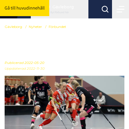
Gävleborg
Gå till huvudinnehåll
Byt förbund här
Gävleborg
/
Nyheter
/
Förbundet
Så inleds SSL – se hela
spelprogrammet här
Publicerad
2022-05-20
Uppdaterad 2022-11-30