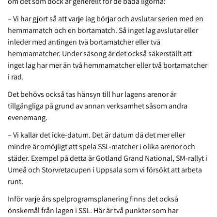
om det som dock är generellt för de båda ligorna:
– Vi har gjort så att varje lag börjar och avslutar serien med en
hemmamatch och en bortamatch. Så inget lag avslutar eller
inleder med antingen två bortamatcher eller två
hemmamatcher. Under säsong är det också säkerställt att
inget lag har mer än två hemmamatcher eller två bortamatcher
i rad.
Det behövs också tas hänsyn till hur lagens arenor är
tillgängliga på grund av annan verksamhet såsom andra
evenemang.
– Vi kallar det icke-datum. Det är datum då det mer eller
mindre är omöjligt att spela SSL-matcher i olika arenor och
städer.
Exempel på detta är Gotland Grand National, SM-rallyt i
Umeå och Storvretacupen i Uppsala som vi försökt att arbeta
runt.
Inför varje års spelprogramsplanering finns det också
önskemål från lagen i SSL. Här är två punkter som har