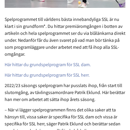
Spelprogrammet till världens bästa innebandyliga SSL är nu
klart i sin grundform*. Du hittar premiäromgången i botten av
artikeln och hela spelprogrammet ser du via blålänkarna direkt
under. Nedanför får du även svaret på vad man bör tänka på
som programläggare under arbetet med att få ihop alla SSL-
omgångar.
Här hittar du grundspelprogram för SSL dam.
Här hittar du grundspelprogram för SSL herr.
2022/23 säsongs spelprogram har pusslats ihop, från start till
slutomgång, av tävlingssamordnare Patrik Eklund. Här berättar
han mer om arbetet att sätta ihop årets säsong.
– När vi lägger spelprogrammen finns det olika saker att ta
hänsyn till, vissa saker är specifika för SSL dam och vissa är
specifika för SSL herr, säger Patrik Eklund och berättar sedan