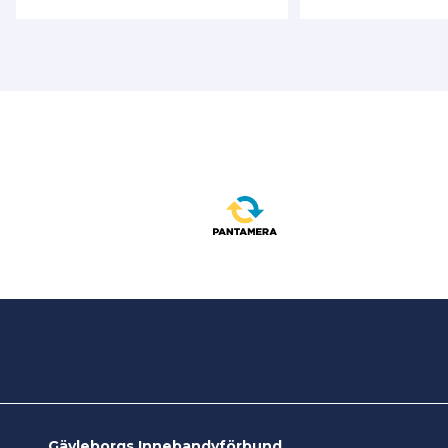
Gävleborgs Innebandyförbund