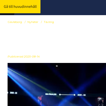
Gå till huvudinnehåll
Gävleborg
/
Nyheter
/
Tävling
Regionsmäste
Publicerad
2025-08-14