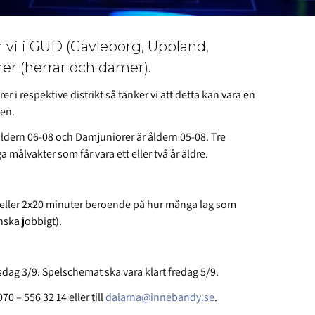
 vi i GUD (Gävleborg, Uppland,
rer (herrar och damer).
er i respektive distrikt så tänker vi att detta kan vara en
gen.
åldern 06-08 och Damjuniorer är åldern 05-08. Tre
a målvakter som får vara ett eller två år äldre.
15 eller 2x20 minuter beroende på hur många lag som
nska jobbigt).
ag 3/9. Spelschemat ska vara klart fredag 5/9.
0 – 556 32 14 eller till
dalarna@innebandy.se
.