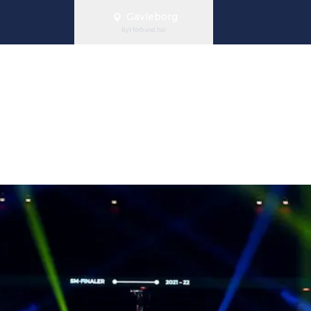
Gävleborg
Byt förbund här
rskap för juni