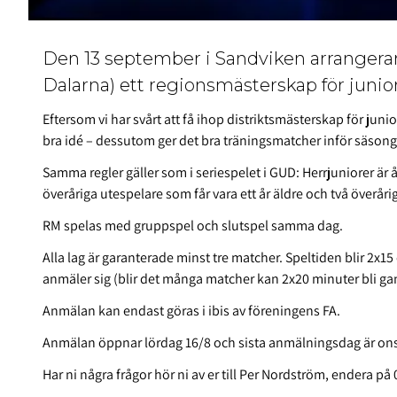
Den 13 september i Sandviken arrangerar
Dalarna) ett regionsmästerskap för junio
Eftersom vi har svårt att få ihop distriktsmästerskap för junior
bra idé – dessutom ger det bra träningsmatcher inför säson
Samma regler gäller som i seriespelet i GUD: Herrjuniorer är 
överåriga utespelare som får vara ett år äldre och två överårig
RM spelas med gruppspel och slutspel samma dag.
Alla lag är garanterade minst tre matcher. Speltiden blir 2x
anmäler sig (blir det många matcher kan 2x20 minuter bli ga
Anmälan kan endast göras i ibis av föreningens FA.
Anmälan öppnar lördag 16/8 och sista anmälningsdag är onsd
Har ni några frågor hör ni av er till Per Nordström, endera på 07