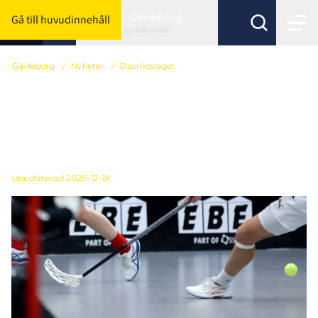
Gävleborg
Gå till huvudinnehåll
Byt förbund här
Gävleborg
/
Nyheter
/
Distriktslaget
Läger under
mellandagarna inför
DSM
Uppdaterad 2025-12-19