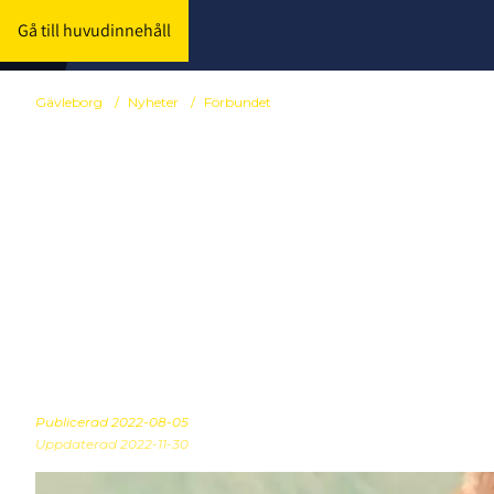
Gå till huvudinnehåll
Gävleborg
/
Nyheter
/
Förbundet
GUD-distrikte
Johan Forsst
domarkonsul
Publicerad
2022-08-05
Uppdaterad 2022-11-30