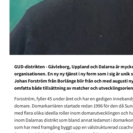
GUD-distrikten - Gävleborg, Uppland och Dalarna är mycket
organisationen. En ny ny tjänst i ny form som i sig är unik 
Johan Forström från Borlänge blir från och med augusti 
omfatta både tillsättning av matcher och utvecklingsorie
Forsström, fyller 45 under året och har en gedigen innebandy
domare. Domarkarriären startade redan 1996 för den då Sun
med flera olika ideella roller inom domarutvecklingen och har
inom Dalarnas distrikt som bland annat ledamot i domarkom
som har med framgång byggt upp en välstrukturerad coachv