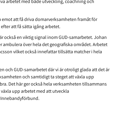
iva arbetet med både utveckling, coachning och
ram emot att få driva domarverksamheten framåt för
fter att få sätta igång arbetet.
ch är också en viktig signal inom GUD-samarbetet. Johan
r ambulera över hela det geografiska området. Arbetet
acsson vilket också innefattar tillsätta matcher i hela
en och GUD-samarbetet där vi är otroligt glada att det är
rksamheten och samtidigt ta steget att växla upp
ra. Det här ger också hela verksamheten tillsammans
 växla upp arbetet med att utveckla
 Innebandyförbund.