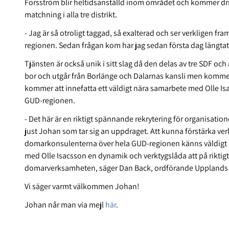
Forsström blir heltidsanställd inom området och kommer dr
matchning i alla tre distrikt.
- Jag är så otroligt taggad, så exalterad och ser verkligen f
regionen. Sedan frågan kom har jag sedan första dag längtat e
Tjänsten är också unik i sitt slag då den delas av tre SDF o
bor och utgår från Borlänge och Dalarnas kansli men komme
kommer att innefatta ett väldigt nära samarbete med
Olle Is
GUD-regionen.
- Det här är en riktigt spännande rekrytering för organisation
just Johan som tar sig an uppdraget. Att kunna förstärka ve
domarkonsulenterna över hela GUD-regionen känns väldigt b
med Olle Isacsson en dynamik och verktygslåda att på riktigt
domarverksamheten, säger Dan Back, ordförande Upplands
Vi säger varmt välkommen Johan!
Johan når man via mejl
här
.