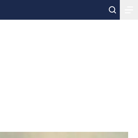
ch växer -
ny