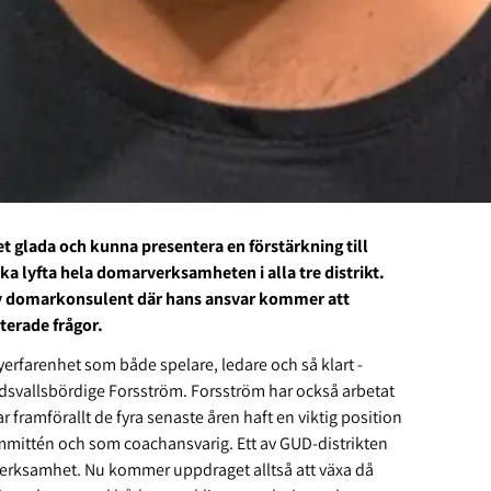
 glada och kunna presentera en förstärkning till
ska lyfta hela domarverksamheten i alla tre distrikt.
ny domarkonsulent där hans ansvar kommer att
nterade frågor.
erfarenhet som både spelare, ledare och så klart -
dsvallsbördige Forsström. Forsström har också arbetat
 framförallt de fyra senaste åren haft en viktig position
mittén och som coachansvarig. Ett av GUD-distrikten
erksamhet. Nu kommer uppdraget alltså att växa då