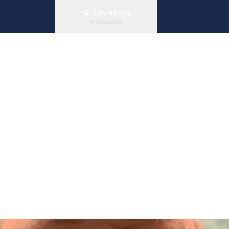
Gävleborg
Byt förbund här
n förstärker o
röm klar som 
ent