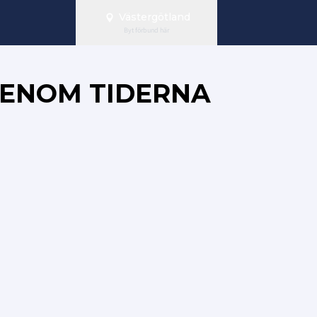
Västergötland
Byt förbund här
GENOM TIDERNA