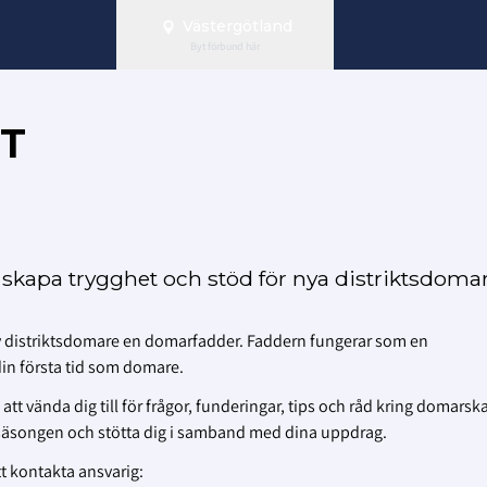
Västergötland
Byt förbund här
T
t skapa trygghet och stöd för nya distriktsdoma
ny distriktsdomare en domarfadder. Faddern fungerar som en
in första tid som domare.
tt vända dig till för frågor, funderingar, tips och råd kring domarsk
äsongen och stötta dig i samband med dina uppdrag.
t kontakta ansvarig: