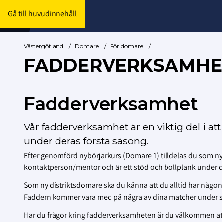
Gå till huvudinnehåll
Västergötland
/
Domare
/
För domare
/
FADDERVERKSAMHE
Fadderverksamhet
Vår fadderverksamhet är en viktig del i at
under deras första säsong.
Efter genomförd nybörjarkurs (Domare 1) tilldelas du som 
kontaktperson/mentor och är ett stöd och bollplank under d
Som ny distriktsdomare ska du känna att du alltid har någon a
Faddern kommer vara med på några av dina matcher under s
Har du frågor kring fadderverksamheten är du välkommen at