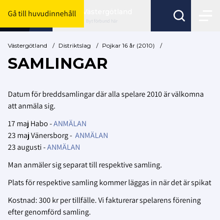
Västergötland
Gå till huvudinnehåll
Byt förbund här
Västergötland
/
Distriktslag
/
Pojkar 16 år (2010)
/
SAMLINGAR
Datum för breddsamlingar där alla spelare 2010 är välkomna
att anmäla sig.
17 maj Habo -
ANMÄLAN
23 maj Vänersborg -
ANMÄLAN
23 augusti -
ANMÄLAN
Man anmäler sig separat till respektive samling.
Plats för respektive samling kommer läggas in när det är spikat
Kostnad: 300 kr per tillfälle. Vi fakturerar spelarens förening
efter genomförd samling.