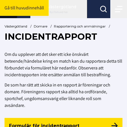
Västergötland
Gå till huvudinnehåll
Byt förbund här
Västergötland
/
Domare
/
Rapportering och anmälningar
/
INCIDENTRAPPORT
Om du upplever att det sker ett icke önskvärt
beteende/händelse kring en match kan du rapportera detta till
förbundet via formuläret här nedanför. Observera att
incidentrapporten inte ersätter anmälan till bestraffning.
De som har rätt att skicka in en rapport är föreningar och
domare. Föreningens rapport ska alltid ha ordförande,
sportchef, ungdomsansvarig eller liknande roll som
avsändare.
Formulär för incidentrapport