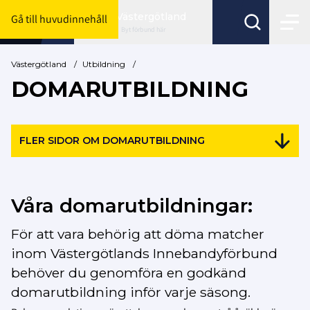
Västergötland
Gå till huvudinnehåll
Byt förbund här
Västergötland
/
Utbildning
/
DOMARUTBILDNING
FLER SIDOR OM DOMARUTBILDNING
Våra domarutbildningar:
För att vara behörig att döma matcher
inom Västergötlands Innebandyförbund
behöver du genomföra en godkänd
domarutbildning inför varje säsong.