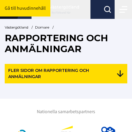
Västergötland
Gå till huvudinnehåll
Byt förbund här
Västergötland
/
Domare
/
RAPPORTERING OCH
ANMÄLNINGAR
FLER SIDOR OM RAPPORTERING OCH
ANMÄLNINGAR
Nationella samarbetspartners