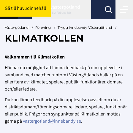
Västergötland
Gå till huvudinnehåll
Byt förbund här
Västergötland
/
Förening
/
Trygg Innebandy Västergötland
/
KLIMATKOLLEN
Välkommen till Klimatkollen
Här har du möjlighet att lämna feedback på din upplevelse i
samband med matcher runtom i Västergötlands hallar på en
eller flera av: klimatet, spelare, publik, funktionärer, domare
och/eller ledare.
Du kan lämna feedback på din upplevelse oavsett om du är
distriktsdomare/föreningsdomare, ledare, spelare, funktionär
eller publik. Frågor och synpunkter på Klimatkollen mottas
gärna på
vastergotland@innebandy.se
.