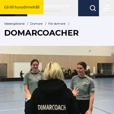
Västergötland
Gå till huvudinnehåll
Byt förbund här
Västergötland
/
Domare
/
För domare
/
DOMARCOACHER