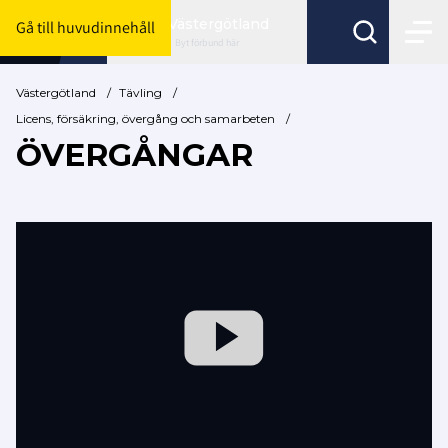
Västergötland
Gå till huvudinnehåll
Byt förbund här
Västergötland
/
Tävling
/
Licens, försäkring, övergång och samarbeten
/
ÖVERGÅNGAR