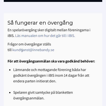
Så fungerar en övergång
En spelarövergång sker digitalt mellan föreningarna i
iBIS.
Läs manualen om hur det går till i iBIS.
Frågor om övergångar ställs
till
kundtjanst@innebandy.se
För att övergångsanmälan ska vara godkänd behöver:
Lämnande och mottagande förening båda har
godkänt övergången i iBIS inom 14 dagar från att
endera parten initierat den.
Spelaren givit samtycke på blanketten
övergångsanmälan.