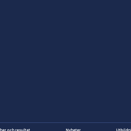
her och resultat
Nyheter
Utbildn