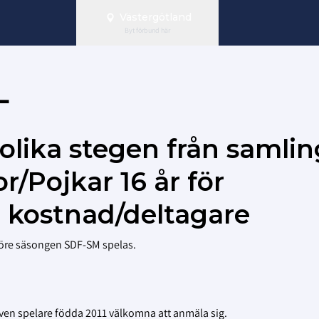
Västergötland
Byt förbund här
L
 olika stegen från samlin
or/Pojkar 16 år för
t kostnad/deltagare
 före säsongen SDF-SM spelas.
r även spelare födda 2011 välkomna att anmäla sig.