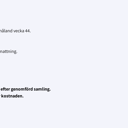
måland vecka 44.
nattning.
ing efter genomförd samling.
ör kostnaden.