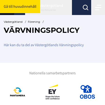
Västergötland
Gå till huvudinnehåll
Byt förbund här
Västergötland
/
Förening
/
VÄRVNINGSPOLICY
Här kan du ta del av Västergötlands Värvningspolicy
Nationella samarbetspartners