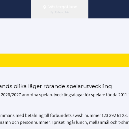
Västergötland
Byt förbund här
lands olika läger rörande spelarutveckling
026/2027 anordna spelarutvecklingsdagar för spelare födda 2011-
llsammans med betalning till förbundets swish nummer 123 392 61 28. 
namn och personnummer. I priset ingår lunch, mellanmål och t-shir