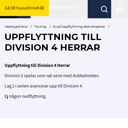
Västergötland
Gå till huvudinnehåll
Byt förbund här
Västergötland
/
Tävling
/
Kval/Uppflyttning distriktsserier
/
UPPFLYTTNING TILL
DIVISION 4 HERRAR
Uppflyttning till Division 4 Herrar
Division 5 spelas som rak serie med dubbelmöten.
Lag 1 i serien avancerar upp till Division 4.
Ej någon nedflyttning.