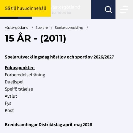
Västergötland
Gå till huvudinnehåll
Byt förbund här
Västergötland
/
Spelare
/
Spelarutveckling
/
15 ÅR - (2011)
Spelarutvecklingsdag höstlov och sportlov 2026/2027
Fokuspunkter
:
Förberedelseträning
Duellspel
Spelförståelse
Avslut
Fys
Kost
Breddsamlingar Distriktslag april-maj 2026