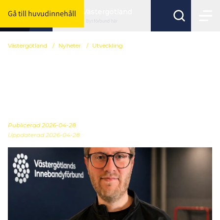
Västergötland
Gå till huvudinnehåll
Byt förbund här
Västergötland
/
Nyheter
/
Utveckling
Ny medarbetare till
Västergötlands
Innebandyförbund
Publicerad
2026-04-28
Uppdaterad 2026-04-28