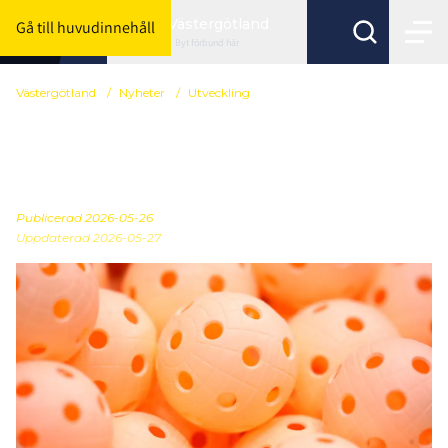
Västergötland
Gå till huvudinnehåll
Byt förbund här
Västergötland
/
Nyheter
/
Utveckling
Preliminär serieindelning
2026/2027
Publicerad
2026-05-26
Uppdaterad 2026-05-27