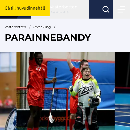
Västerbotten
Gå till huvudinnehåll
Byt förbund här
Västerbotten
/
Utveckling
/
PARAINNEBANDY