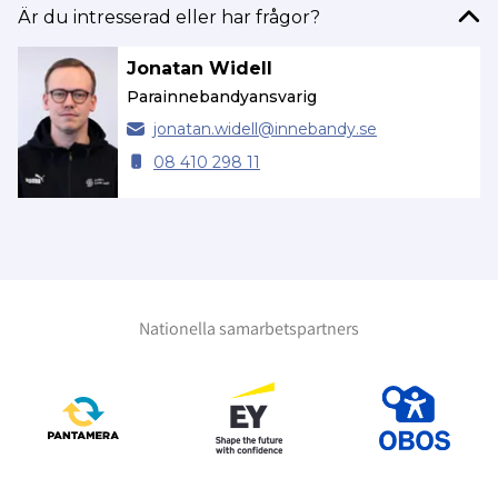
Är du intresserad eller har frågor?
Jonatan Widell
Parainnebandyansvarig
jonatan.
widell@
innebandy.se
08 410 298 11
Nationella samarbetspartners