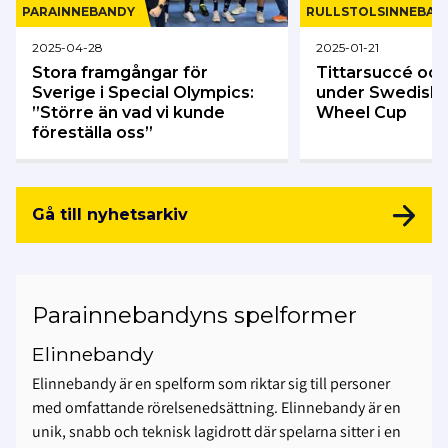
PARA­INNEBANDY
RULLSTOLS­INNEBAN
2025-04-28
2025-01-21
Stora framgångar för
Tittarsuccé oc
Sverige i Special Olympics:
under Swedish F
”Större än vad vi kunde
Wheel Cup
föreställa oss”
Gå till nyhetsarkiv
Parainnebandyns spelformer
Elinnebandy
Elinnebandy är en spelform som riktar sig till personer
med omfattande rörelsenedsättning. Elinnebandy är en
unik, snabb och teknisk lagidrott där spelarna sitter i en