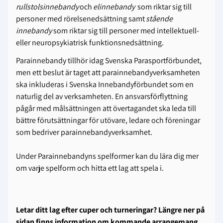
rullstolsinnebandy
och
elinnebandy
som riktar sig till
personer med rörelsenedsättning samt
stående
innebandy
som riktar sig till personer med intellektuell-
eller neuropsykiatrisk funktionsnedsättning.
Parainnebandy tillhör idag Svenska Parasportförbundet,
men ett beslut är taget att parainnebandyverksamheten
ska inkluderas i Svenska Innebandyförbundet som en
naturlig del av verksamheten. En ansvarsförflyttning
pågår med målsättningen att övertagandet ska leda till
bättre förutsättningar för utövare, ledare och föreningar
som bedriver parainnebandyverksamhet.
Under Parainnebandyns spelformer kan du lära dig mer
om varje spelform och hitta ett lag att spela i.
Letar ditt lag efter cuper och turneringar? Längre ner på
sidan finns information om kommande arrangemang.