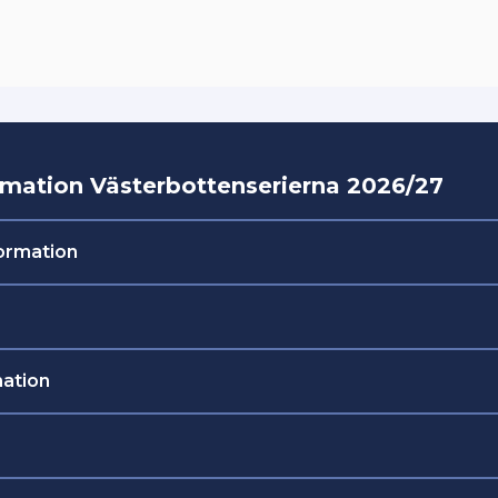
rmation Västerbottenserierna 2026/27
formation
senast 27 april 2026
a vara gjord
via ett webbaserat
mation
ormulär som skickas ut via e-post till föreningsadres
pril månad.
len erbjuds på både dam– och herrsidan och omfatta
kor 16, juniorer samt blandade lag med seniorer/junior
ag kan delta i serien i stället för att ta steget upp till 