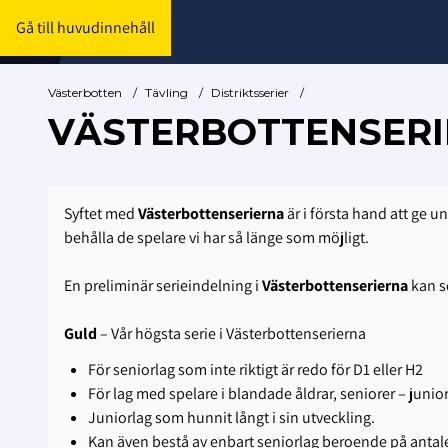
Gå till huvudinnehåll
Västerbotten
/
Tävling
/
Distriktsserier
/
VÄSTERBOTTENSER
Syftet med
Västerbottenserierna
är i första hand att ge u
behålla de spelare vi har så länge som möjligt.
En preliminär serieindelning i
Västerbottenserierna
kan s
Guld
– Vår högsta serie i Västerbottenserierna
För seniorlag som inte riktigt är redo för D1 eller H2
För lag med spelare i blandade åldrar, seniorer – junio
Juniorlag som hunnit långt i sin utveckling.
Kan även bestå av enbart seniorlag beroende på antale