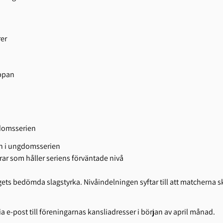
rer
appan
gdomsserien
ån i ungdomsserien
ar som håller seriens förväntade nivå
 lagets bedömda slagstyrka. Nivåindelningen syftar till att matcherna 
 e-post till föreningarnas kansliadresser i början av april månad.