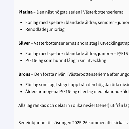
Platina
– Den näst högsta serien i Västerbottenserierna
För lag med spelare i blandade åldrar, seniorer – junio
Renodlade juniorlag
Silver
– Västerbottenseriernas andra steg i utvecklingstr
För lag med spelare i blandade åldrar, juniorer – P/F16
P/F16-lag som hunnit långt i sin utveckling
Brons
– Den första nivån i Västerbottenserierna efter un
För lag som tagit steget upp från den högsta röda niv
Åldershomogena P/F16-lag eller lag med blandade åldr
Alla lag rankas och delas in i olika nivåer (serier) utifrån
Serieinbjudan för säsongen 2025-26 kommer att skickas via