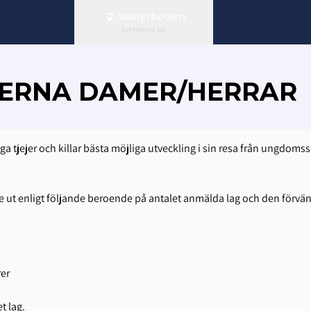
Västerbotten
Byt förbund här
IERNA DAMER/HERRAR
nga tjejer och killar bästa möjliga utveckling i sin resa från ungdomss
e ut enligt följande beroende på antalet anmälda lag och den förvän
rer
t lag.