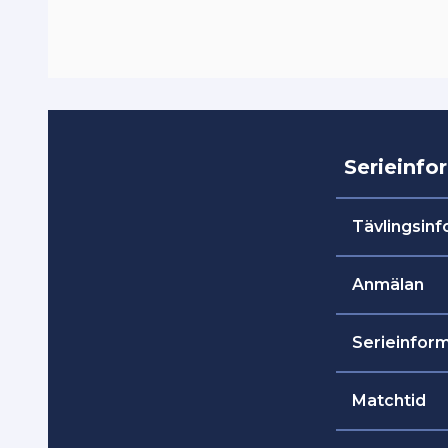
Serieinfo
Tävlingsin
Anmälan
Anmälan sk
Serieinfor
anmälningsf
början av a
Seriemodel
Matchtid
pojkar/flic
rena seniorl