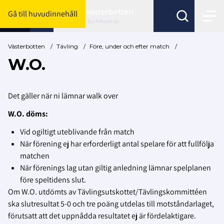
Västerbotten
Gå till huvudinnehåll
Byt förbund här
Västerbotten
/
Tävling
/
Före, under och efter match
/
W.O.
Det gäller när ni lämnar walk over
W.O. döms:
Vid ogiltigt uteblivande från match
När förening ej har erforderligt antal spelare för att fullfölja
matchen
När förenings lag utan giltig anledning lämnar spelplanen
före speltidens slut.
Om W.O. utdömts av Tävlingsutskottet/Tävlingskommittéen
ska slutresultat 5-0 och tre poäng utdelas till motståndarlaget,
förutsatt att det uppnådda resultatet ej är fördelaktigare.