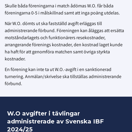
Skulle båda föreningarna i match ådömas W.O. får båda
föreningarna 0-5 i målskillnad samt att inga poäng utdelas.
När W.O. dömts ut ska fastställd avgift erläggas till
administrerande förbund. Föreningen kan åläggas att ersätta
motståndarlagets och funktionärers resekostnader,
arrangerande förenings kostnader, den kostnad laget kunde
ha haft för att genomföra matchen samt övriga styrkta
kostnader.
En förening kan inte ta ut W.O.-avgift i en sanktionerad
turnering. Anmälan/skrivelse ska tillställas administrerande
förbund.
W.O avgifter i tävlingar
administrerade av Svenska IBF
2024/25