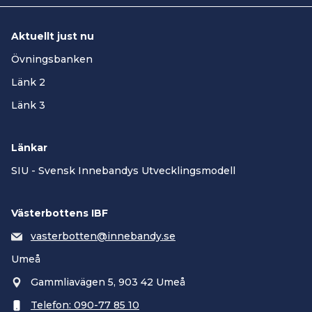
Tävlingsbestämmelserna kapitel 4 §4.
Aktuellt just nu
Övningsbanken
Länk 2
Länk 3
Länkar
SIU - Svensk Innebandys Utvecklingsmodell
Västerbottens IBF
vasterbotten@innebandy.se
Umeå
Gammliavägen 5, 903 42 Umeå
Telefon: 090-77 85 10