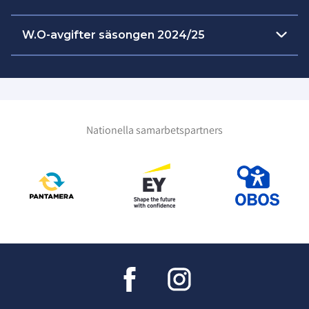
W.O-avgifter säsongen 2024/25
Tävling
Belopp
Förbundsserier (inkl slutspel
5000
och kval)
SEK
och Svenska Cupen
Nationella samarbetspartners
Juniorallsvenskan
3000
seriespel/play off
SEK
5000
Slutspel JAS/USM
SEK
3000
Regionslutspel USM
SEK
Övriga SIBF administrerade
1000
matcher
SEK
Ytterligare kostnader kan tillkomma enligt