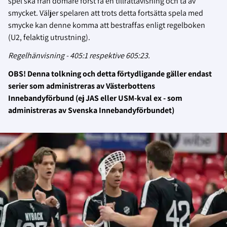
spel ska från domare först få en tillrättavisning och ta av
smycket. Väljer spelaren att trots detta fortsätta spela med
smycke kan denne komma att bestraffas enligt regelboken
(U2, felaktig utrustning).
Regelhänvisning - 405:1 respektive 605:23.
OBS! Denna tolkning och detta förtydligande gäller endast
serier som administreras av Västerbottens
Innebandyförbund (ej JAS eller USM-kval ex - som
administreras av Svenska Innebandyförbundet)