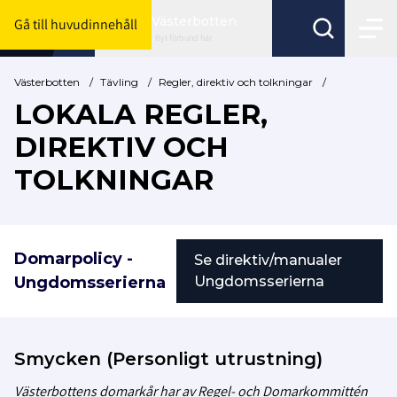
Västerbotten
Gå till huvudinnehåll
Byt förbund här
Västerbotten
/
Tävling
/
Regler, direktiv och tolkningar
/
LOKALA REGLER,
DIREKTIV OCH
TOLKNINGAR
Domarpolicy -
Se direktiv/manualer
Ungdomsserierna
Ungdomsserierna
Smycken (Personligt utrustning)
Västerbottens domarkår har av Regel- och Domarkommittén