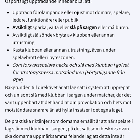
Osportsligt uppträdande innebär bl.a. att:
Uppträda förolämpande eller ojust mot domare, spelare,
ledare, funktionärer eller publik.
Avsiktligt
sparka, välta eller
slå på sargen
eller målburen.
Avsiktligt slå sönder/bryta av klubban eller annan
utrustning.
Kasta klubban eller annan utrustning, även under
spelavbrott eller i byteszonen.
Som försvarsspelare hacka och slå med klubban i golvet
för att störa/stressa motståndaren (Förtydligande från
RDK)
Bakgrunden till direktivet är att lag satt i system att upprepat
och unisont slå med klubban i sargen under matcher, där det
varit uppenbart att det handlat om provokation och hets mot
motståndare snarare än att hylla insatser i det egna laget.
De praktiska riktlinjer som domarna erhållit är att när spelare i
lag slår med klubban i sargen, på det sätt som beskrivs ovan,
ska domarna uppmärksamma felande lag att detta inte är