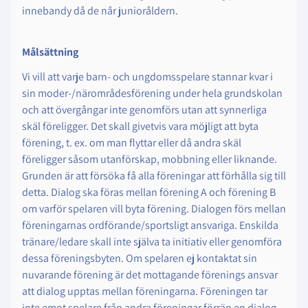
innebandy då de når junioråldern.
Målsättning
Vi vill att varje barn- och ungdomsspelare stannar kvar i
sin moder-/närområdesförening under hela grundskolan
och att övergångar inte genomförs utan att synnerliga
skäl föreligger. Det skall givetvis vara möjligt att byta
förening, t. ex. om man flyttar eller då andra skäl
föreligger såsom utanförskap, mobbning eller liknande.
Grunden är att försöka få alla föreningar att förhålla sig till
detta. Dialog ska föras mellan förening A och förening B
om varför spelaren vill byta förening. Dialogen förs mellan
föreningarnas ordförande/sportsligt ansvariga. Enskilda
tränare/ledare skall inte själva ta initiativ eller genomföra
dessa föreningsbyten. Om spelaren ej kontaktat sin
nuvarande förening är det mottagande förenings ansvar
att dialog upptas mellan föreningarna. Föreningen tar
inte emot spelare från andra föreningar förrän en dialog