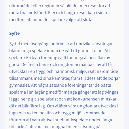
närområdet eller regionen så blir det mer resor för att
möta bra motstånd. Fler och längre resor kan i sin tur
medföra att ännu fler spelare väljer att sluta.
Syfte
Syftet med övergångspolicyn är att undvika värvningar
bland unga spelare innan de gått ut grundskolan. Att
spelare ska byta förening i allt för unga år är sällan av
godo. De flesta barn- och ungdomar mår bäst av att få
utvecklas i en trygg och harmonisk miljö, i sitt närområde
tillsammans med sina kamrater, fram till dess att de börjar
gymnasiet. Att några satsande föreningar tar de bästa
spelarna i en årgång medför många gånger att lag tvingas
lägga ner p g a spelarbrist och att konkurrensen minskar
då det blir färre lag. Om vi låter våra ungdomar utvecklas i
lugn och ro i en positiv och trygg miljö, kommer de,
förutom att vara aktiva innebandyspelare under längre
tid, också att vara mer mogna för en satsning på