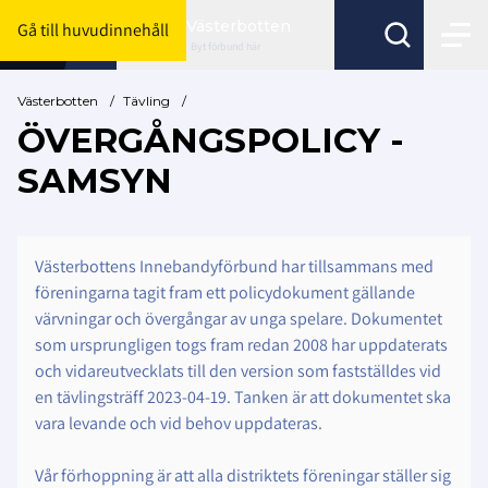
Västerbotten
Gå till huvudinnehåll
Byt förbund här
Västerbotten
/
Tävling
/
ÖVERGÅNGSPOLICY -
SAMSYN
Västerbottens Innebandyförbund har tillsammans med
föreningarna tagit fram ett policydokument gällande
värvningar och övergångar av unga spelare. Dokumentet
som ursprungligen togs fram redan 2008 har uppdaterats
och vidareutvecklats till den version som fastställdes vid
en tävlingsträff 2023-04-19. Tanken är att dokumentet ska
vara levande och vid behov uppdateras.
Vår förhoppning är att alla distriktets föreningar ställer sig