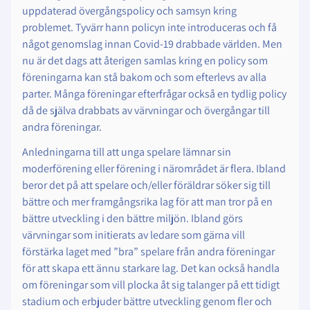
uppdaterad övergångspolicy och samsyn kring
problemet. Tyvärr hann policyn inte introduceras och få
något genomslag innan Covid-19 drabbade världen. Men
nu är det dags att återigen samlas kring en policy som
föreningarna kan stå bakom och som efterlevs av alla
parter. Många föreningar efterfrågar också en tydlig policy
då de själva drabbats av värvningar och övergångar till
andra föreningar.
Anledningarna till att unga spelare lämnar sin
moderförening eller förening i närområdet är flera. Ibland
beror det på att spelare och/eller föräldrar söker sig till
bättre och mer framgångsrika lag för att man tror på en
bättre utveckling i den bättre miljön. Ibland görs
värvningar som initierats av ledare som gärna vill
förstärka laget med ”bra” spelare från andra föreningar
för att skapa ett ännu starkare lag. Det kan också handla
om föreningar som vill plocka åt sig talanger på ett tidigt
stadium och erbjuder bättre utveckling genom fler och