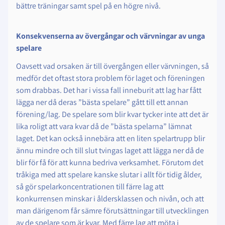
bättre träningar samt spel på en högre nivå.
Konsekvenserna av övergångar och värvningar av unga
spelare
Oavsett vad orsaken är till övergången eller värvningen, så
medför det oftast stora problem för laget och föreningen
som drabbas. Det har i vissa fall inneburit att lag har fått
lägga ner då deras ”bästa spelare” gått till ett annan
förening/lag. De spelare som blir kvar tycker inte att det är
lika roligt att vara kvar då de ”bästa spelarna” lämnat
laget. Det kan också innebära att en liten spelartrupp blir
ännu mindre och till slut tvingas laget att lägga ner då de
blir för få för att kunna bedriva verksamhet. Förutom det
tråkiga med att spelare kanske slutar i allt för tidig ålder,
så gör spelarkoncentrationen till färre lag att
konkurrensen minskar i åldersklassen och nivån, och att
man därigenom får sämre förutsättningar till utvecklingen
av de spelare som är kvar. Med färre lag att möta i