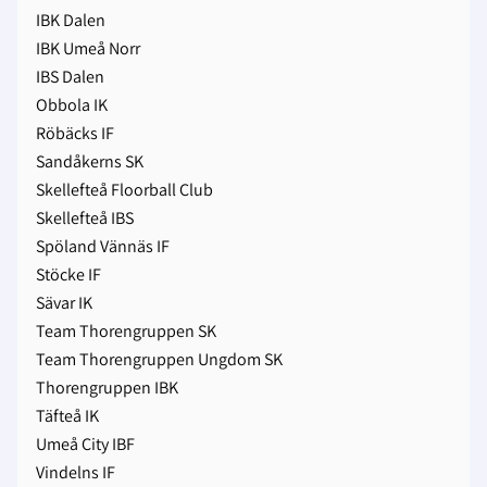
IBK Dalen
IBK Umeå Norr
IBS Dalen
Obbola IK
Röbäcks IF
Sandåkerns SK
Skellefteå Floorball Club
Skellefteå IBS
Spöland Vännäs IF
Stöcke IF
Sävar IK
Team Thorengruppen SK
Team Thorengruppen Ungdom SK
Thorengruppen IBK
Täfteå IK
Umeå City IBF
Vindelns IF