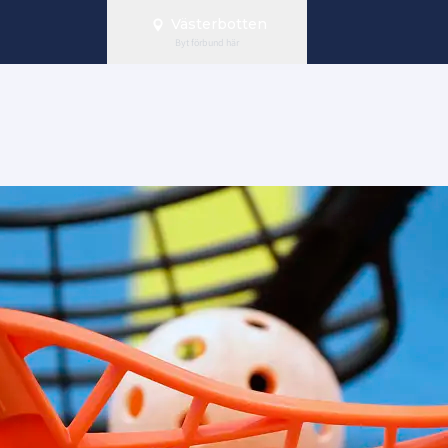
Västerbotten
Byt förbund här