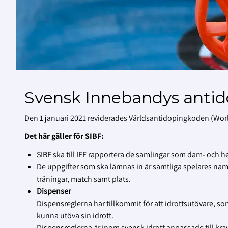
Svensk Innebandys antid
Den 1 januari 2021 reviderades Världsantidopingkoden (Wor
Det här gäller för SIBF:
SIBF ska till IFF rapportera de samlingar som dam- och h
De uppgifter som ska lämnas in är samtliga spelares na
träningar, match samt plats.
Dispenser
Dispensreglerna har tillkommit för att idrottsutövare,
kunna utöva sin idrott.
Dispensreglerna är inom svensk idrott anpassade till kr