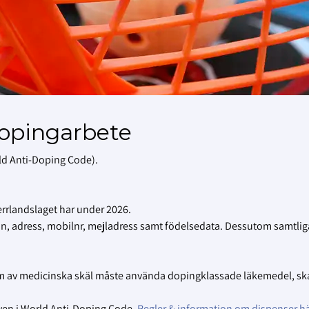
opingarbete
ld Anti-Doping Code).
errlandslaget har under 2026.
mn, adress, mobilnr, mejladress samt födelsedata. Dessutom samtlig
 som av medicinska skäl måste använda dopingklassade läkemedel, sk
aven i World Anti-Doping Code.
Regler & information om dispenser hä