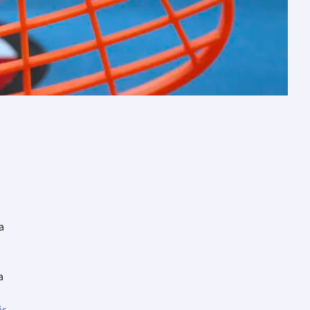
a
a
r.