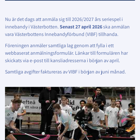
Nu är det dags att anmäla sig till 2026/2027 års seriespel i
innebandy i Västerbotten.
Senast 27 april 2026
ska anmälan
vara Västerbottens Innebandyförbund (VIBF) tillhanda.
Föreningen anmäler samtliga lag genom att fylla i ett
webbaserat anmälningsformulär. Länkar till formulären har
skickats via e-post till kansliadresserna i början av april.
Samtliga avgifter faktureras av VIBF i början av juni månad.