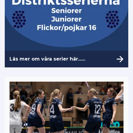
betalar ut domararvoden digitalt åt
föreningarna som betalningsförmedlare.
För detta tar vi ut en administrativ avgift
på 650 kronor (höjning med 150) från
distriktets samtliga lag. I avgiften ingår
nu även domarutvecklingsinsatser och
observationer samt domarsamarbeten
med närliggande orter och distrikt.
Läs mer om våra serier här......