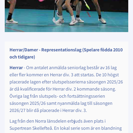
Herrar/Damer - Representationslag (Spelare födda 2010
och tidigare)
Herrar
- Om antalet anmälda seniorlag består av 16 lag
eller fler kommer en Herrar div. 3 att startas. De 10 högst
placerade lagen efter slutspelsserierna säsongen 2025/26
är då kvalificerade för Herrar div. 2 kommande säsong.
Övriga lag från slutspels- och fortsättningsserien
säsongen 2025/26 samt nyanmälda lag till säsongen
2026/27 blir då placerade i Herrar div. 3.
Lag från den Norra länsdelen erbjuds även plats i
Supertrean Skellefteå. En lokal serie som är en blandning