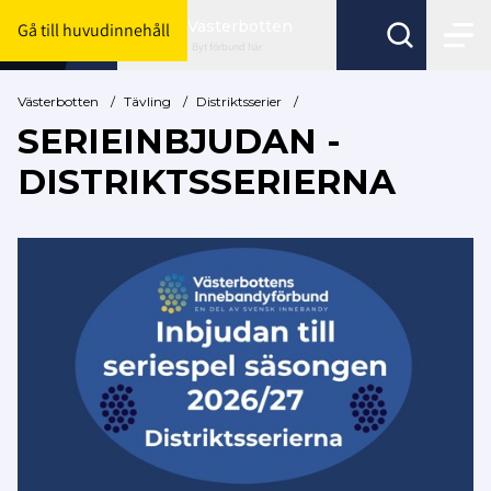
Västerbotten
Gå till huvudinnehåll
Byt förbund här
Västerbotten
/
Tävling
/
Distriktsserier
/
SERIEINBJUDAN -
DISTRIKTSSERIERNA