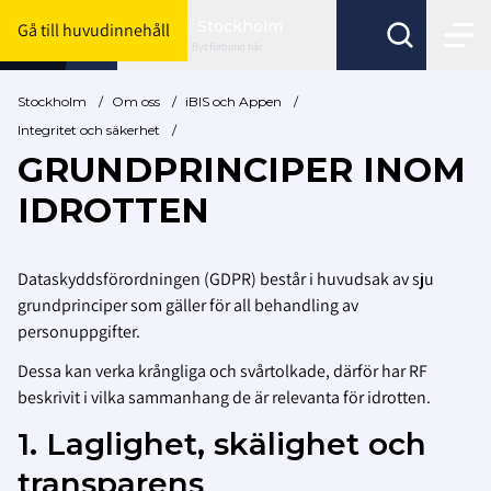
Stockholm
Gå till huvudinnehåll
Byt förbund här
Stockholm
/
Om oss
/
iBIS och Appen
/
Integritet och säkerhet
/
GRUNDPRINCIPER INOM
IDROTTEN
Dataskyddsförordningen (GDPR) består i huvudsak av sju
grundprinciper som gäller för all behandling av
personuppgifter.
Dessa kan verka krångliga och svårtolkade, därför har RF
beskrivit i vilka sammanhang de är relevanta för idrotten.
1. Laglighet, skälighet och
transparens