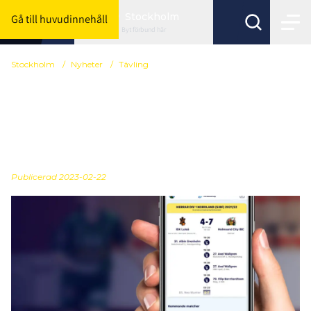
Stockholm
Gå till huvudinnehåll
Byt förbund här
Stockholm
/
Nyheter
/
Tävling
Vikten av att
händelserappotera
matcher
Publicerad
2023-02-22