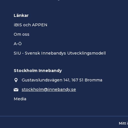
Länkar
iBIS och APPEN
Om oss
A-Ö
SIU - Svensk Innebandys Utvecklingsmodell
Stockholm Innebandy
Gustavslundsvägen 141, 167 51 Bromma
stockholm@innebandy.se
Media
Mitt 