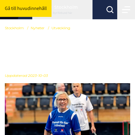
Stockholm
Gå till huvudinnehåll
Byt förbund här
Stockholm
/
Nyheter
/
Utveckling
Stockholm Innebandy på
Seniormässan 3-5
oktober
Uppdaterad 2023-10-03