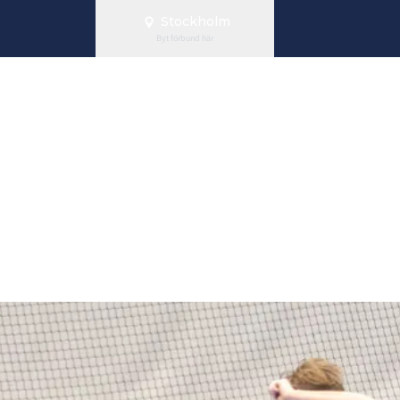
Stockholm
Byt förbund här
g 13 februari 
 säsongen.