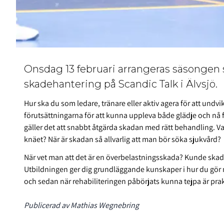
Onsdag 13 februari arrangeras säsongen sis
skadehantering på Scandic Talk i Älvsjö.
Hur ska du som ledare, tränare eller aktiv agera för att undvika
förutsättningarna för att kunna uppleva både glädje och nå 
gäller det att snabbt åtgärda skadan med rätt behandling. Vad
knäet? När är skadan så allvarlig att man bör söka sjukvård?
När vet man att det är en överbelastningsskada? Kunde ska
Utbildningen ger dig grundläggande kunskaper i hur du gör när 
och sedan när rehabiliteringen påbörjats kunna tejpa är p
Publicerad av Mathias Wegnebring