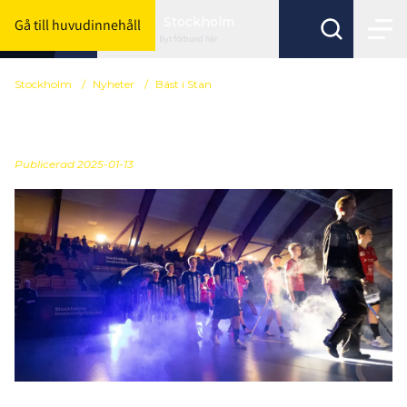
Stockholm
Gå till huvudinnehåll
Byt förbund här
Stockholm
/
Nyheter
/
Bäst i Stan
Semifinaler i Bäst i Stan
Publicerad
2025-01-13