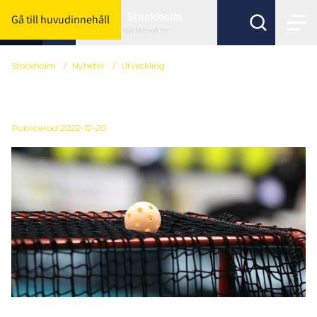
Stockholm
Gå till huvudinnehåll
Byt förbund här
Stockholm
/
Nyheter
/
Utveckling
Nytt nätverk för kvinnor
Publicerad
2022-12-20