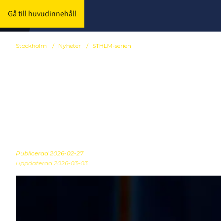
Gå till huvudinnehåll
Stockholm
/
Nyheter
/
STHLM-serien
Ny 3v3-serie 
STHLM-serien 
Publicerad
2026-02-27
Uppdaterad 2026-03-03