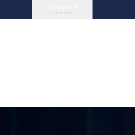
Stockholm
Byt förbund här
lanseras i Sto
bjuder in alla