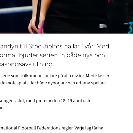
andyn till
Stockholms hallar
i vår. Med
pelformat bjuder serien in både nya och
k säsongsavslutning.
-serie som välkomnar spelare på alla nivåer. Med klasser
ande mötesplats där både nybörjare och erfarna spelare
 säsongens slut, med premiär den 18–19 april och
rs.
rnational Floorball Federation
s regler. Varje lag får ha