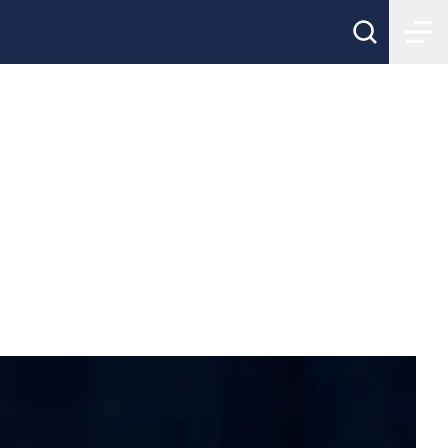
ckholm –
 spelare