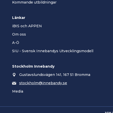
Kommande utbildningar
Länkar
iBIS och APPEN
Om oss
A-Ö
SIU - Svensk Innebandys Utvecklingsmodell
Stockholm Innebandy
Gustavslundsvägen 141, 167 51 Bromma
stockholm@innebandy.se
Media
Mitt 