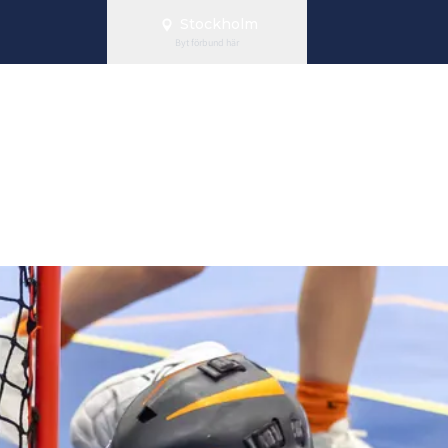
Stockholm
Byt förbund här
rt 19/1 – Plats