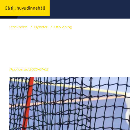
Gå till huvudinnehåll
Stockholm
/
Nyheter
/
Utbildning
Målvakten Sva
Publicerad
2025-01-02