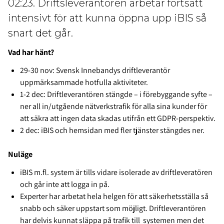
02:23. Driftsleverantören arbetar fortsatt
intensivt för att kunna öppna upp iBIS så
snart det går.
Vad har hänt?
29-30 nov: Svensk Innebandys driftleverantör
uppmärksammade hotfulla aktiviteter.
1-2 dec: Driftleverantören stängde – i förebyggande syfte –
ner all in/utgående nätverkstrafik för alla sina kunder för
att säkra att ingen data skadas utifrån ett GDPR-perspektiv.
2 dec: iBIS och hemsidan med fler tjänster stängdes ner.
Nuläge
iBIS m.fl. system är tills vidare isolerade av driftleveratören
och går inte att logga in på.
Experter har arbetat hela helgen för att säkerhetsställa så
snabb och säker uppstart som möjligt. Driftleverantören
har delvis kunnat släppa på trafik till systemen men det