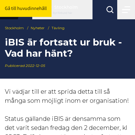
Stockholm
Gå till huvudinnehåll
Byt förbund här
Stockholm
/
Nyheter
/
Tävling
iBIS är fortsatt ur bruk -
Vad har hänt?
Publicerad
2022-12-05
Vi vädjar till er att sprida detta till så
många som möjligt inom er organisation!
Status gällande iBIS är densamma som
det varit sedan fredag den 2 december, kl