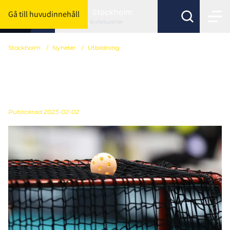
Stockholm
Gå till huvudinnehåll
Byt förbund här
Stockholm
/
Nyheter
/
Utbildning
Grundutbildning för
lagledare 23 februari
Publicerad
2023-02-02