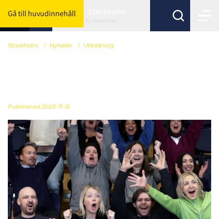
Stockholm
Gå till huvudinnehåll
Byt förbund här
Stockholm
/
Nyheter
/
Utbildning
Coachande föräldraskap -
kostnadsfri föreläsning
Publicerad
2025-11-12