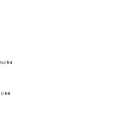
llsv)
5-2
 1)
5-0