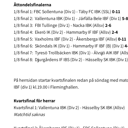
Åttondelsfinalerna
1/8 final 1: FBC Sollentuna (Div 1) - Täby FC IBK (SSL)
0-11
1/8 final 2: Vallentuna IBK (Div 1) - Järfälla Bele IBF (Div 1)
5-8
1/8 final 3: FBI Tullinge (Div 1) - Nacka IBK (Allsv)
2-6
1/8 final 4: Ekerö IK (Div 2) - Hammarby IF IBF (Allsv)
2-4
1/8 final 5: Vaxholms IBF (Div 2) - Åkersberga IBF (Allsv)
0-11
1/8 final 6: Sköndals IK (Div 1) - Hammarby IF IBF (B) (Div 1)
4
1/8 final 7: Tyresö Trollbäcken IBK (Div 1) - Älvsjö AIK IBF (All
1/8 final 8: Djurgårdens IF IBS (Div 2) - Hässelby SK IBK (Div 1
På herrsidan startar kvartsfinalen redan på söndag med matc
IBF (div 1) kl.19.00 i Fleminghallen.
Kvartsfinal för herrar
Kvartsfinal 1: Vallentuna IBK (Div 2) - Hässelby SK IBK (Allsv)
Matchtid saknas