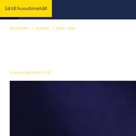
Gå till huvudinnehåll
Stockholm
/
Nyheter
/
Bäst i Stan
Bäst i Stan S
Publicerad
2024-12-02