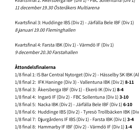
Kvartsfinal 2: Åkersberga IBF (Div 1) - FBC Sollentuna (Div 1)
11 december 19.30 Österåkers Multiarena
Kvartsfinal 3: Huddinge IBS (Div 2) - Järfälla Bele IBF (Div 1)
8 januari 19.00 Fleminghallen
Kvartsfinal 4: Farsta IBK (Div 1) - Värmdö IF (Div 1)
9 december 20.30 Farstahallen
Åttondelsfinalerna
1/8 final 1: IS Bar Central Nytorget (Div 2) - Hässelby SK IBK (A
1/8 final 2: IFK Haninge (Div 3) - Vallentuna IBK (Div 2)
8-11
1/8 final 3: Åkersberga IBF (Div 1) - Ekerö IK (Div 1)
8-4
1/8 final 4: Ingarö IF (Div 2) - FBC Sollentuna (Div 1)
3-10
1/8 final 5: Nacka IBK (Div 2) - Järfälla Bele IBF (Div 1)
6-10
1/8 final 6: Huddinge IBS (Div 2) - Tyresö Trollbäcken IBK (Div
1/8 final 7: Djurgårdens IF IBS (Div 1) - Farsta IBK (Div 1)
3-4
1/8 final 8: Hammarby IF IBF (Div 2) - Värmdö IF (Div 1)
1-4