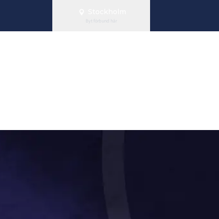
Stockholm
Byt förbund här
eniorer kvartsf