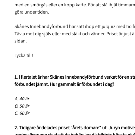
med en smörgås eller en kopp kaffe. För att slå ihjäl timmarna i
göra under tiden.
Skånes Innebandyförbund har satt ihop ett julquiz med tio 
Tävla mot dig själv eller med släkt och vänner. Priset är just
sidan.
Lycka till!
1. I flertalet år har Skånes Innebandyförbund verkat för en st
förbundet jämnt. Hur gammalt är förbundet i dag?
A. 40 år
B. 50 år
C. 60 år
2. Tidigare år delades priset "Årets domare" ut. Juryn motive
under säsongen visat att de behärskar distriktets högsta niv