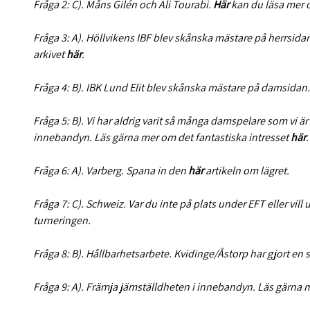
Fråga 2: C). Måns Gilén och Ali Tourabi.
Här
kan du läsa mer 
Fråga 3: A). Höllvikens IBF blev skånska mästare på herrsidan.
arkivet
här
.
Fråga 4: B). IBK Lund Elit blev skånska mästare på damsidan.
Fråga 5: B). Vi har aldrig varit så många damspelare som vi ä
innebandyn. Läs gärna mer om det fantastiska intresset
här
.
Fråga 6: A). Varberg. Spana in den
här
artikeln om lägret.
Fråga 7: C). Schweiz. Var du inte på plats under EFT eller vill
turneringen.
Fråga 8: B). Hållbarhetsarbete. Kvidinge/Åstorp har gjort en s
Fråga 9: A). Främja jämställdheten i innebandyn. Läs gärna m