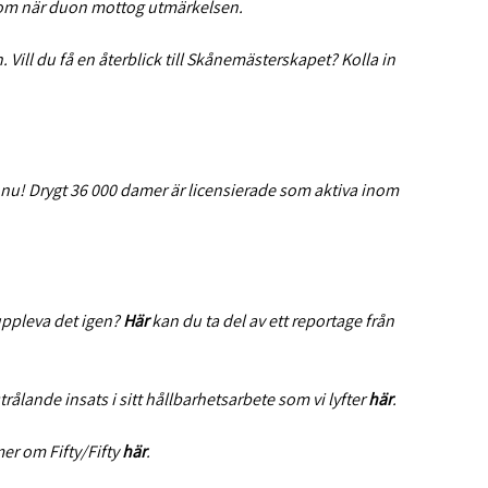
om när duon mottog utmärkelsen.
 Vill du få en återblick till Skånemästerskapet? Kolla in
r nu! Drygt 36 000 damer är licensierade som aktiva inom
 uppleva det igen?
Här
kan du ta del av ett reportage från
trålande insats i sitt hållbarhetsarbete som vi lyfter
här
.
er om Fifty/Fifty
här
.