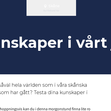
Skåne
Byt förbund här
nskaper i vårt 
 såväl hela världen som i våra skånska
som har gått? Testa dina kunskaper i
 Förhoppningsvis kan du i denna morgonstund finna lite ro