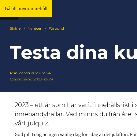
Gå till huvudinnehåll
Skåne
/
Nyheter
/
Förbund
Testa dina ku
Publicerad
2023-12-24
Uppdaterad 2023-12-24
2023 – ett år som har varit innehållsrikt i
innebandyhallar. Vad minns du från året 
vårt julquiz.
God jul! I dag är ingen vanlig dag för i dag är det julafton.