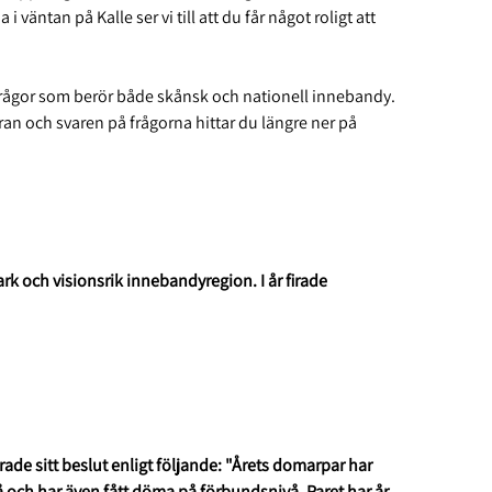
 väntan på Kalle ser vi till att du får något roligt att
frågor som berör både skånsk och nationell innebandy.
 äran och svaren på frågorna hittar du längre ner på
ark och visionsrik innebandyregion. I år firade
rade sitt beslut enligt följande: "Årets domarpar har
å och har även fått döma på förbundsnivå. Paret har år