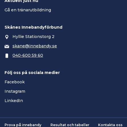
Aktuellt just nu
Gå en tränarutbildning
Skånes Innebandyförbund
Hyllie Stationstorg 2
skane@innebandy.se
040-600 59 60
Följ oss på sociala medier
Facebook
Instagram
LinkedIn
Prova på innebandy
Resultat och tabeller
Kontakta oss
Smartsvar AI