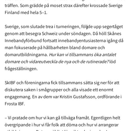
träffen. Som grädde på moset strax därefter krossade Sverige
Finland med hela 5–1.
Sverige, som slutade trea i turneringen, följde upp segertåget
genom att besegra Schweiz under söndagen. Då höll Skånes
Innebandyförbund fortsatt innebandyentusiasterna igång då
man fokuserade på hållbarheten bland domare och
domarutbildningarna.
Hur kan vi tillsammans öka antalet
domare och vidareutveckla de nya och de rutinerade?
löd
frågeställningen.
SkIBF och föreningarna fick tillsammans sätta sig ner för att
diskutera saken i smågrupper och alla visade ett enormt
engagemang. En av dem var Kristin Gustafsson, ordförande i
Frosta IBF.
– Vi pratade om hur vi kan gå tillväga framåt. Egentligen helt
övergripande i hur vi får folk att döma och hur vi arrangerar