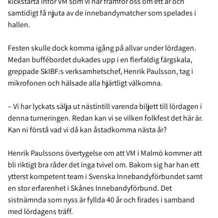
kickstarta inför VM som vi har framför oss om ett år och
samtidigt få njuta av de innebandymatcher som spelades i
hallen.
Festen skulle dock komma igång på allvar under lördagen.
Medan buffébordet dukades upp i en flerfaldig färgskala,
greppade SkIBF:s verksamhetschef, Henrik Paulsson, tag i
mikrofonen och hälsade alla hjärtligt välkomna.
– Vi har lyckats sälja ut nästintill varenda biljett till lördagen i
denna turneringen. Redan kan vi se vilken folkfest det här är.
Kan ni förstå vad vi då kan åstadkomma nästa år?
Henrik Paulssons övertygelse om att VM i Malmö kommer att
bli riktigt bra råder det inga tvivel om. Bakom sig har han ett
ytterst kompetent team i Svenska Innebandyförbundet samt
en stor erfarenhet i Skånes Innebandyförbund. Det
sistnämnda som nyss är fyllda 40 år och firades i samband
med lördagens träff.