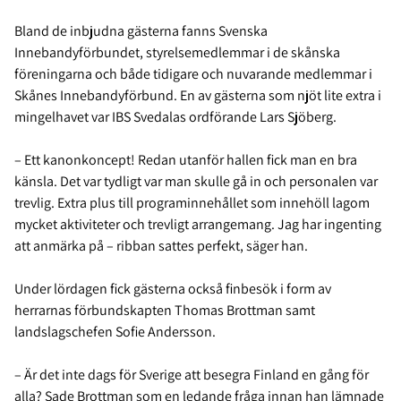
Bland de inbjudna gästerna fanns Svenska
Innebandyförbundet, styrelsemedlemmar i de skånska
föreningarna och både tidigare och nuvarande medlemmar i
Skånes Innebandyförbund. En av gästerna som njöt lite extra i
mingelhavet var IBS Svedalas ordförande Lars Sjöberg.
– Ett kanonkoncept! Redan utanför hallen fick man en bra
känsla. Det var tydligt var man skulle gå in och personalen var
trevlig. Extra plus till programinnehållet som innehöll lagom
mycket aktiviteter och trevligt arrangemang. Jag har ingenting
att anmärka på – ribban sattes perfekt, säger han.
Under lördagen fick gästerna också finbesök i form av
herrarnas förbundskapten Thomas Brottman samt
landslagschefen Sofie Andersson.
– Är det inte dags för Sverige att besegra Finland en gång för
alla? Sade Brottman som en ledande fråga innan han lämnade