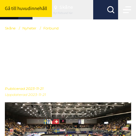
Skåne
Gå till huvudinnehåll
Byt förbund här
Skåne
/
Nyheter
/
Förbund
Skånes
Innebandyförbund
jubilerade i festlig
inramning
Publicerad
2023-11-21
Uppdaterad 2023-11-21