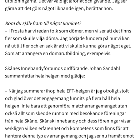
utbildningarna. Det var väldigt lärorikt och givande. Jag ser
gärna att det görs något liknande igen, berättar hon.
Kom du själv fram till något konkret?
– I Frosta har vi redan folk som dömer, men vi ser att det finns
fler som skulle vilja döma. Jag började fundera på hur vi kan
nå ut till fler och en sak är att vi skulle kunna göra något eget.
Som att arrangera en domarutbildning, exempelvis.
Skånes Innebandyförbunds ordförande Johan Sandahl
sammanfattar hela helgen med glädje:
– När jag summerar ihop hela EFT-helgen är jag otroligt stolt
och glad över det engagemang funnits på flera håll hela
helgen. Inte bara att genomföra matcharrangemanget utan
också allt som skedde runt om med besökande föreningar
från hela Skåne. Skånsk innebandy och dess föreningar visar
verkligen vilken erfarenhet och kompetens som finns för att
hantera denna typ av arrangemang och jag ser nu framåt emot