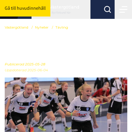
Västergötland
Gå till huvudinnehåll
Byt förbund här
Västergötland
/
Nyheter
/
Tävling
Preliminär serieindelning
för Röd och Blå nivå
Publicerad
2025-05-28
Uppdaterad 2025-06-04