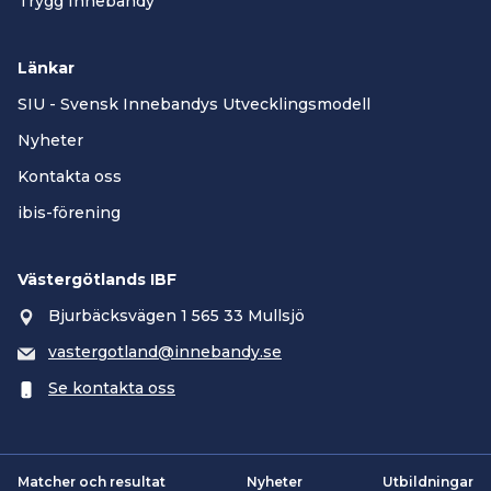
Trygg Innebandy
Länkar
SIU - Svensk Innebandys Utvecklingsmodell
Nyheter
Kontakta oss
ibis-förening
Västergötlands IBF
Bjurbäcksvägen 1 565 33 Mullsjö
vastergotland@innebandy.se
Se kontakta oss
Matcher och resultat
Nyheter
Utbildningar
Smartsvar AI