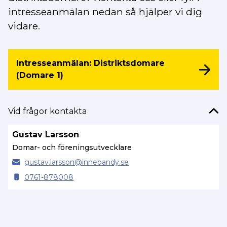
intresseanmälan nedan så hjälper vi dig
vidare.
Intresseanmälan: Distriktsdomare
(Domare 1)
Vid frågor kontakta
Gustav Larsson
Domar- och föreningsutvecklare
gustav.
larsson@
innebandy.se
0761-878008