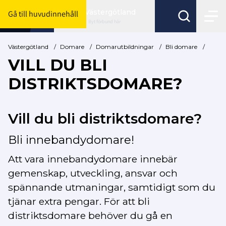
Västergötland
Gå till huvudinnehåll
Byt förbund här
Västergötland
/
Domare
/
Domarutbildningar
/
Bli domare
/
VILL DU BLI
DISTRIKTSDOMARE?
Vill du bli distriktsdomare?
Bli innebandydomare!
Att vara innebandydomare innebär
gemenskap, utveckling, ansvar och
spännande utmaningar, samtidigt som du
tjänar extra pengar. För att bli
distriktsdomare behöver du gå en