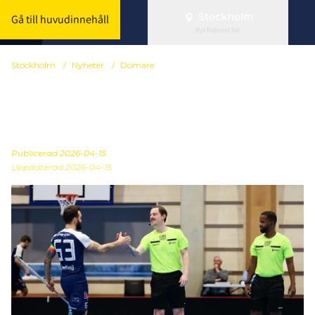
Stockholm
Gå till huvudinnehåll
Byt förbund här
Stockholm
/
Nyheter
/
Domare
Vårt domarpar i JSM -
intervju
Publicerad
2026-04-15
Uppdaterad 2026-04-15