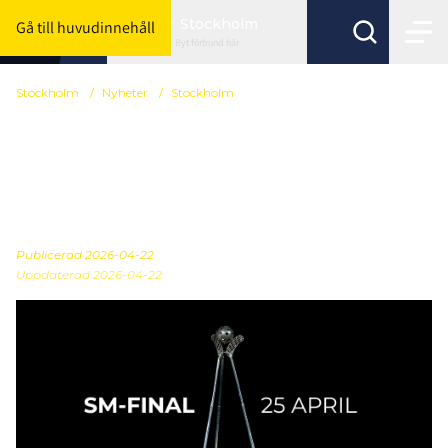
Stockholm
Gå till huvudinnehåll
Byt förbund här
Stockholm
/
Nyheter
/
Stockholm
Säkra din plats till SM-
finalen – biljetter finns
kvar!
Publicerad
2026-04-22
Uppdaterad 2026-04-22